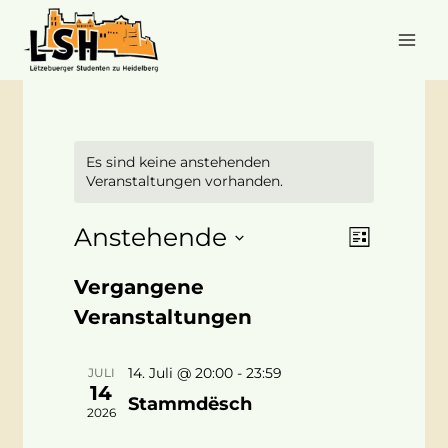
Zum
Inhalt
springen
C
Es sind keine anstehenden
Veranstaltungen vorhanden.
Anstehende
Verans
Ansich
Liste
Datum
Ansich
Naviga
Vergangene
wählen.
Naviga
Veranstaltungen
14. Juli @ 20:00
-
23:59
JULI
14
Stammdësch
2026