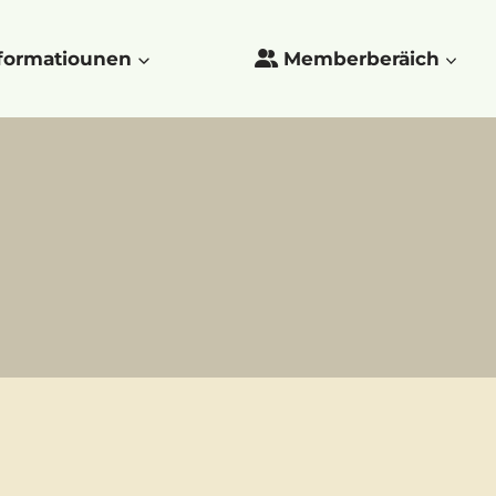
formatiounen
Memberberäich
Close