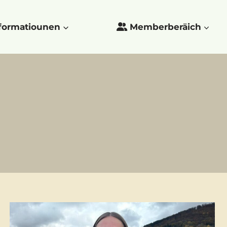
formatiounen
Memberberäich
Close