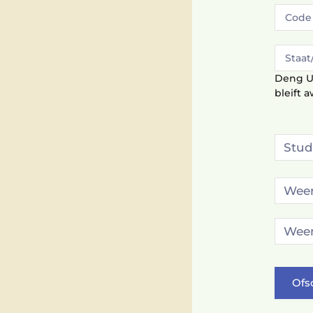
Deng Us
bleift a
Ofs