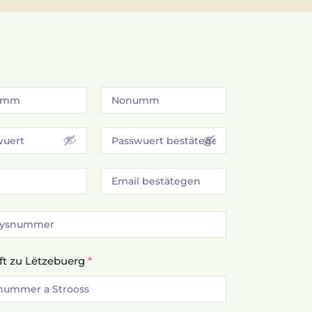
ft zu Lëtzebuerg
*