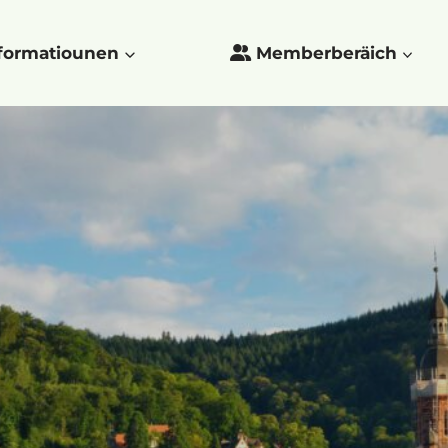
formatiounen
Memberberäich
Close