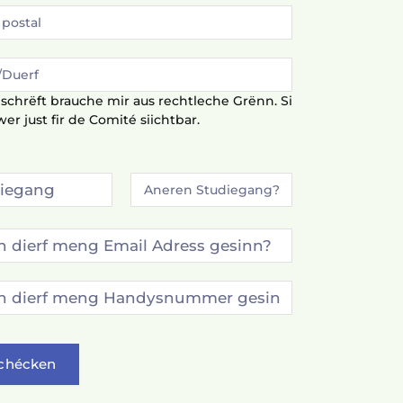
chrëft brauche mir aus rechtleche Grënn. Si
wer just fir de Comité siichtbar.
chécken