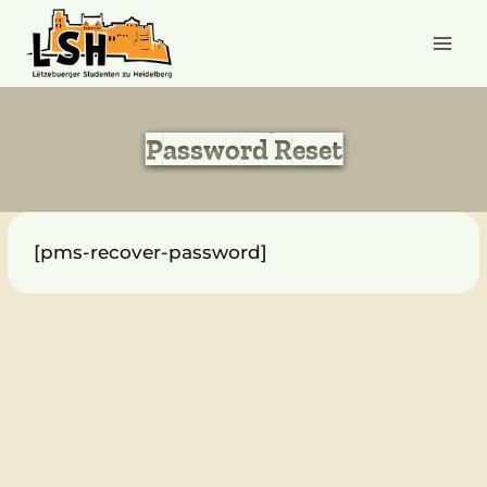
Zum
Inhalt
springen
C
Password Reset
[pms-recover-password]