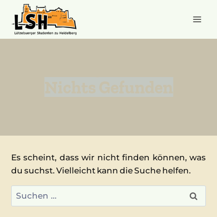
Zum
Inhalt
springen
C
Nichts Gefunden
Es scheint, dass wir nicht finden können, was
du suchst. Vielleicht kann die Suche helfen.
Suchen
nach: